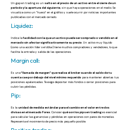
Un gap en trading es un
salto en el precio de un activo entre el cierre de un
período y la apertura del siguiente
, sin que haya operaciones en el medio. Se
visualiza como un “hueco” en el gráfico y suele ocurrir por noticias importantes
publicadas con el mercado cerrado.
Liquidez:
Indica la
facilidad con la que un activo puede ser comprado o vendido en el
mercado sin afectar significativamente su precio
. Un activo muy líquido
(como una acción líder o el dólar) tiene muchos compradores y vendedores, lo que
facilita la entrada y salida de las operaciones.
Margin call:
Es una
“llamada de margen” que realiza el broker cuando el saldo de tu
cuenta cae por debajo del nivel mínimo requerido
para mantener abiertas tus
posiciones apalancadas. Te exige depositar más fondos o cerrar posiciones para
cubrir las pérdidas.
Pip:
Es la
unidad de medida estándar para el cambio en el valor entre dos
divisas en el mercado Forex
. Conocer
qué son los pips en trading
es esencial
para calcular las ganancias y pérdidas en operaciones con pares de monedas.
Representa el movimiento de precio más pequeño posible.