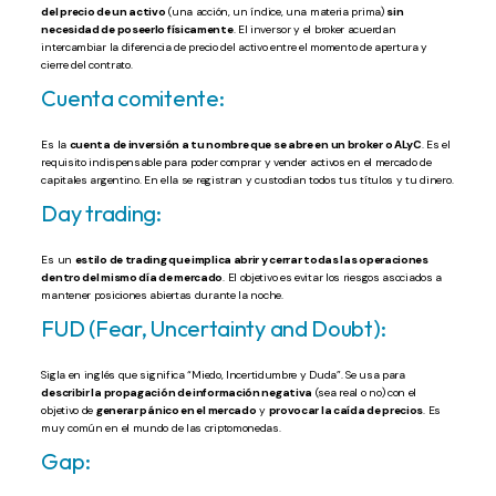
del precio de un activo
(una acción, un índice, una materia prima)
sin
necesidad de poseerlo físicamente
. El inversor y el broker acuerdan
intercambiar la diferencia de precio del activo entre el momento de apertura y
cierre del contrato.
Cuenta comitente:
Es la
cuenta de inversión a tu nombre que se abre en un broker o ALyC
. Es el
requisito indispensable para poder comprar y vender activos en el mercado de
capitales argentino. En ella se registran y custodian todos tus títulos y tu dinero.
Day trading:
Es un
estilo de trading que implica abrir y cerrar todas las operaciones
dentro del mismo día de mercado
. El objetivo es evitar los riesgos asociados a
mantener posiciones abiertas durante la noche.
FUD (Fear, Uncertainty and Doubt):
Sigla en inglés que significa “Miedo, Incertidumbre y Duda”. Se usa para
describir la propagación de información negativa
(sea real o no) con el
objetivo de
generar pánico en el mercado
y
provocar la caída de precios
. Es
muy común en el mundo de las criptomonedas.
Gap: