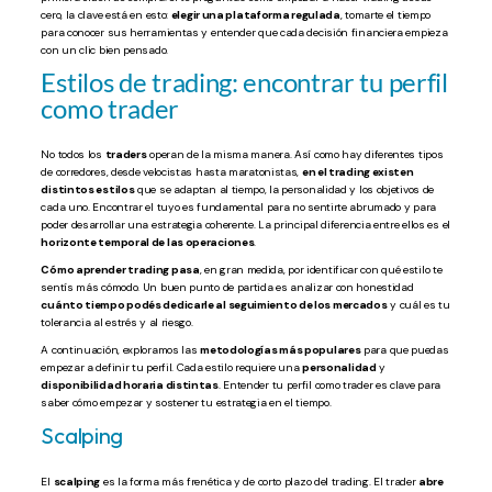
cero, la clave está en esto:
elegir una plataforma regulada
, tomarte el tiempo
para conocer sus herramientas y entender que cada decisión financiera empieza
con un clic bien pensado.
Estilos de trading: encontrar tu perfil
como trader
No todos los
traders
operan de la misma manera. Así como hay diferentes tipos
de corredores, desde velocistas hasta maratonistas,
en el trading existen
distintos estilos
que se adaptan al tiempo, la personalidad y los objetivos de
cada uno. Encontrar el tuyo es fundamental para no sentirte abrumado y para
poder desarrollar una estrategia coherente. La principal diferencia entre ellos es el
horizonte temporal de las operaciones
.
Cómo aprender trading pasa
, en gran medida, por identificar con qué estilo te
sentís más cómodo. Un buen punto de partida es analizar con honestidad
cuánto tiempo podés dedicarle al seguimiento de los mercados
y cuál es tu
tolerancia al estrés y al riesgo.
A continuación, exploramos las
metodologías más populares
para que puedas
empezar a definir tu perfil. Cada estilo requiere una
personalidad
y
disponibilidad horaria distintas
. Entender tu perfil como trader es clave para
saber cómo empezar y sostener tu estrategia en el tiempo.
Scalping
El
scalping
es la forma más frenética y de corto plazo del trading. El trader
abre