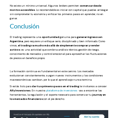
No existe un mínimo universal. Algunos brokers permiten
comenzar desde
montos accesibles
. Lo recomendable es iniciar con capital que puedas arriesgar
sin comprometer tu economía y enfocar los primeros pasos en aprender, no en
ganar.
Conclusión
El trading representa una
oportunidad
genuina para
generar ingresos en
Argentina
, pero requiere un enfoque serio, disciplinado y bien informado. Como
vimos,
el trading va mucho más allá de simplemente comprar y vender
activos
: es una actividad que combina análisis técnico, gestión de riesgo,
conocimiento de mercados y control emocional para aprovechar las fluctuaciones
de precios en beneficio propio.
La formación continua es fundamental en este camino. Los mercados
evolucionan constantemente, surgen nuevos instrumentos y las condiciones
macroeconómicas cambian, por lo que el aprendizaje nunca termina.
Si estás listo para
dar tus primeros pasos en el trading
te invitamos a conocer
Alfy Inversiones
. En nuestra
plataforma de inversiones
vas a encontrar las
herramientas, la regulación y el soporte necesario para comenzar tu
journey en
los mercados financieros
con el pie derecho.