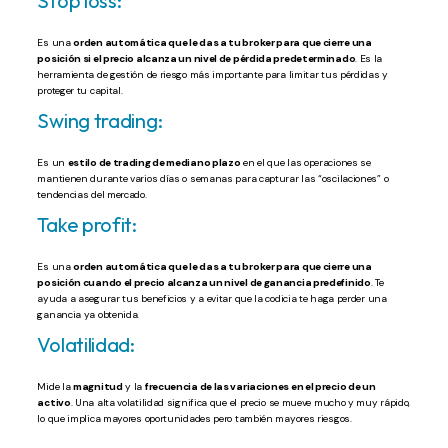
Stop loss:
Es una
orden automática que le das a tu broker para que cierre una
posición si el precio alcanza un nivel de pérdida predeterminado
. Es la
herramienta de gestión de riesgo más importante para limitar tus pérdidas y
proteger tu capital.
Swing trading:
Es un
estilo de trading de mediano plazo
en el que las operaciones se
mantienen durante varios días o semanas para capturar las “oscilaciones” o
tendencias del mercado.
Take profit:
Es una
orden automática que le das a tu broker para que cierre una
posición cuando el precio alcanza un nivel de ganancia predefinido
. Te
ayuda a asegurar tus beneficios y a evitar que la codicia te haga perder una
ganancia ya obtenida.
Volatilidad:
Mide la
magnitud
y la
frecuencia de las variaciones en el precio de un
activo
. Una alta volatilidad significa que el precio se mueve mucho y muy rápido,
lo que implica mayores oportunidades pero también mayores riesgos.