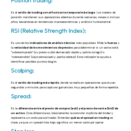
Position trading:
Es el
estilo de trading con el horizonte temporal más largo
. Los traders de
posición mantienen sus operaciones abiertas durante semanas, meses o incluso
años, basándose en tendencias macroeconómicas y análisis fundamental.
RSI (Relative Strength Index):
Es uno de los
indicadores de análisis técnico
más populares. Mide la
fuerza
y
la
velocidad de los movimientos de precios
para determinar si un activo está
“sobrecomprado” (su precio subió demasiado rápido y podría corregir) o
“sobrevendido” (cayó demasiado y podría rebotar). Este indicador te ayuda a
identificar posibles puntos de giro.
Scalping:
Es el
estilo de trading más rápido
, donde se realizan operaciones que duran
segundos o minutos para capturar ganancias muy pequeñas de forma repetida.
Spread:
Es la
diferencia entre el precio de compra (ask) y el precio de venta (bid) de
un activo
. Esta diferencia es, básicamente, la comisión implícita del broker y
representa un costo para el trader. Entender
qué es el spread en trading
es
clave, ya que un spread más bajo significa un menor costo por operar.