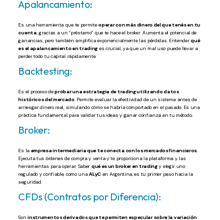
Apalancamiento:
Es una herramienta que te permite
operar con más dinero del que tenés en tu
cuenta
, gracias a un “préstamo” que te hace el broker. Aumenta el potencial de
ganancias, pero también amplifica exponencialmente las pérdidas. Entender
qué
es el apalancamiento en trading
es crucial, ya que un mal uso puede llevar a
perder todo tu capital rápidamente.
Backtesting:
Es el proceso de
probar una estrategia de trading utilizando datos
históricos del mercado
. Permite evaluar la efectividad de un sistema antes de
arriesgar dinero real, simulando cómo se habría comportado en el pasado. Es una
práctica fundamental para validar tus ideas y ganar confianza en tu método.
Broker:
Es la
empresa intermediaria que te conecta con los mercados financieros
.
Ejecuta tus órdenes de compra y venta y te proporciona la plataforma y las
herramientas para operar. Saber
qué es un broker en trading
y elegir uno
regulado y confiable, como una
ALyC
en Argentina, es tu primer paso hacia la
seguridad.
CFDs (Contratos por Diferencia):
Son
instrumentos derivados que te permiten especular sobre la variación