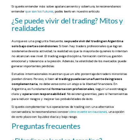
Si querés entender más sobre apalancamiento y cobertura, te recomendamos
entender
que son los futuros
, podés leerlo en nuestro artículo.
¿Se puede vivir del trading? Mitos y
realidades
Aunque es una pregunta frecuente,
se puede vivir del trading en Argentina
solo bajo ciertas condiciones
. Si bien hay traders profesionales que logran
sostenerse de esta actividad, la realidad es que la mayoría de quienes lo intentan
no alcanzan ese nivel. El trading exige disciplina, formación continua, gestión
emocional y tolerancia a la presión. Además, la volatilidad de los mercados puede
generar importantes pérdidas.
Estudios internacionales muestran que un alto porcentaje de traders minoristas
pierden dinero. Por eso, si bien
el trading puede ser una fuente de ingresos
complementaria
, no debe verse como un atajo a la libertad financiera. En
Argentina, es fundamental
formarse con profesionales
, seguir una estrategia
clara y
operar con responsabilidad
. No existen garantías, pero sí herramientas
para reducir riesgos y mejorar las probabilidades de éxito.
Si querés complementar tus operaciones de trading con una alternativa
conservadora, te recomendamos conocer
cómo invertir en cauciones
, una opción
de corto plazo con liquidez diaria y bajo riesgo.
Preguntas frecuentes