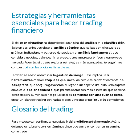
Estrategias y herramientas
esenciales para hacer trading
financiero
El
éxito en el trading
no depende del azar, sino del
análisis
y la
planificación
.
Existen dos enfoques clave: el
análisis técnico
, que se basa en el estudio de
gráficos, indicadores y patrones de precios, y el
análisis fundamental
, que
considera noticias, balances financieros, datos macroeconómicos y contexto de
mercado. Además, si querés explorar estrategias más avanzadas, te sugerimos
conocer
qué son las opciones financieras
.
También es esencial dominar la
gestión del riesgo
. Esto implica usar
herramientas
como el
stop loss
, que limita las pérdidas automáticamente, o el
take profit
, que asegura ganancias al llegar a un objetivo definido. Otro aspecto
clave es el
apalancamiento
, que permite operar con más dinero del que se tiene,
pero también aumenta el riesgo. Lo ideal es
comenzar con una cuenta demo
,
crear un plan de trading con reglas claras y no operar por intuición o emociones.
Glosario del trading
Para moverte con confianza, necesitás
hablar el idioma del mercado
. Acá te
dejamos un glosario con los términos clave que vas a encontrar en tu camino
como trader: