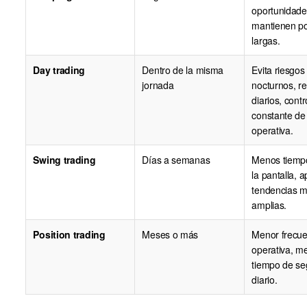
oportunidade
mantienen po
largas.
Day trading
Dentro de la misma
Evita riesgos
jornada
nocturnos, r
diarios, contr
constante de 
operativa.
Swing trading
Días a semanas
Menos tiempo
la pantalla, 
tendencias 
amplias.
Position trading
Meses o más
Menor frecue
operativa, m
tiempo de se
diario.