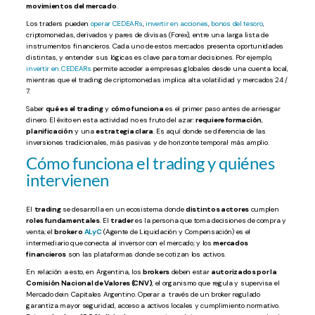
movimientos del mercado
.
Los traders pueden
operar CEDEARs
,
invertir en acciones
,
bonos del tesoro
,
criptomonedas, derivados y pares de divisas (Forex), entre una larga lista de
instrumentos financieros. Cada uno de estos mercados presenta oportunidades
distintas, y entender sus lógicas es clave para tomar decisiones. Por ejemplo,
invertir en CEDEARs
permite acceder a empresas globales desde una cuenta local,
mientras que el trading de criptomonedas implica alta volatilidad y mercados 24 /
7.
Saber
qué es el trading
y
cómo funciona
es el primer paso antes de arriesgar
dinero. El éxito en esta actividad no es fruto del azar:
requiere formación
,
planificación
y una
estrategia clara
. Es aquí donde se diferencia de las
inversiones tradicionales, más pasivas y de horizonte temporal más amplio.
Cómo funciona el trading y quiénes
intervienen
El
trading
se desarrolla en un ecosistema donde
distintos actores
cumplen
roles fundamentales
. El
trader
es la persona que toma decisiones de compra y
venta; el
broker o
ALyC
(Agente de Liquidación y Compensación) es el
intermediario que conecta al inversor con el mercado; y los
mercados
financieros
son las plataformas donde se cotizan los activos.
En relación a esto, en Argentina, los
brokers
deben estar
autorizados por la
Comisión Nacional de Valores (CNV)
, el organismo que regula y supervisa el
Mercado dein Capitales Argentino. Operar a través de un broker regulado
garantiza mayor seguridad, acceso a activos locales y cumplimiento normativo.