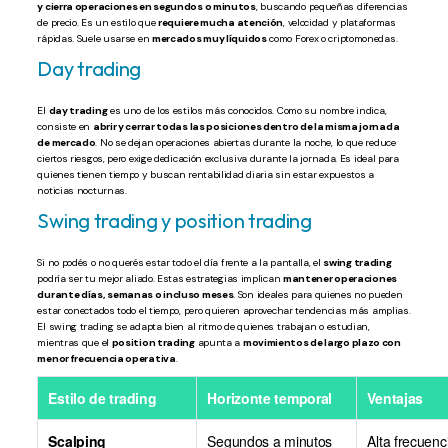
y cierra operaciones en segundos o minutos
, buscando pequeñas diferencias
de precio. Es un estilo que
requiere mucha atención
, velocidad y plataformas
rápidas. Suele usarse en
mercados muy líquidos
como Forex o criptomonedas.
Day trading
El
day trading
es uno de los estilos más conocidos. Como su nombre indica,
consiste en
abrir y cerrar todas las posiciones dentro de la misma jornada
de mercado
. No se dejan operaciones abiertas durante la noche, lo que reduce
ciertos riesgos, pero exige dedicación exclusiva durante la jornada. Es ideal para
quienes tienen tiempo y buscan rentabilidad diaria sin estar expuestos a
noticias nocturnas.
Swing trading y position trading
Si no podés o no querés estar todo el día frente a la pantalla, el
swing trading
podría ser tu mejor aliado. Estas estrategias implican
mantener operaciones
durante días, semanas o incluso meses
. Son ideales para quienes no pueden
estar conectados todo el tiempo, pero quieren aprovechar tendencias más amplias.
El swing trading se adapta bien al ritmo de quienes trabajan o estudian,
mientras que el
position trading
apunta a
movimientos de largo plazo con
menor frecuencia operativa
.
Estilo de trading
Horizonte temporal
Ventajas
Scalping
Segundos a minutos
Alta frecuenc