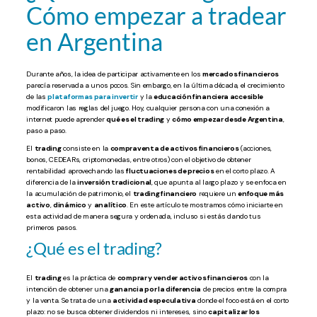
Cómo empezar a tradear
en Argentina
Durante años, la idea de participar activamente en los
mercados financieros
parecía reservada a unos pocos. Sin embargo, en la última década, el crecimiento
de las
plataformas para invertir
y la
educación financiera accesible
modificaron las reglas del juego. Hoy, cualquier persona con una conexión a
internet puede aprender
qué es el trading
y
cómo empezar desde Argentina
,
paso a paso.
El
trading
consiste en la
compraventa de activos financieros
(acciones,
bonos, CEDEARs, criptomonedas, entre otros) con el objetivo de obtener
rentabilidad aprovechando las
fluctuaciones de precios
en el corto plazo. A
diferencia de la
inversión tradicional
, que apunta al largo plazo y se enfoca en
la acumulación de patrimonio, el
trading financiero
requiere un
enfoque más
activo
,
dinámico
y
analítico
. En este artículo te mostramos cómo iniciarte en
esta actividad de manera segura y ordenada, incluso si estás dando tus
primeros pasos.
¿Qué es el trading?
El
trading
es la práctica de
comprar y vender activos financieros
con la
intención de obtener una
ganancia por la diferencia
de precios entre la compra
y la venta. Se trata de una
actividad especulativa
donde el foco está en el corto
plazo: no se busca obtener dividendos ni intereses, sino
capitalizar los