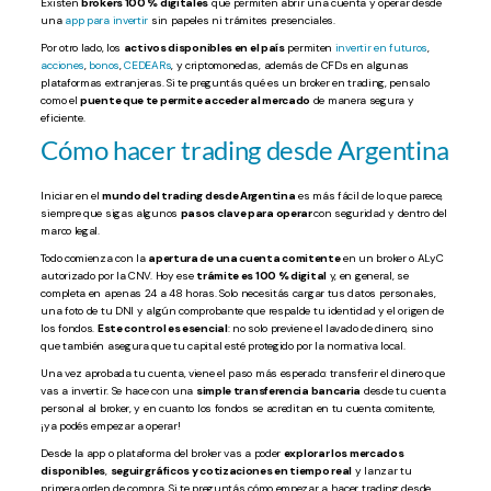
Existen
brokers 100 % digitales
que permiten abrir una cuenta y operar desde
una
app para invertir
sin papeles ni trámites presenciales.
Por otro lado, los
activos disponibles en el país
permiten
invertir en futuros
,
acciones
,
bonos
,
CEDEARs
, y criptomonedas, además de CFDs en algunas
plataformas extranjeras. Si te preguntás qué es un broker en trading, pensalo
como el
puente que te permite acceder al mercado
de manera segura y
eficiente.
Cómo hacer trading desde Argentina
Iniciar en el
mundo del trading desde Argentina
es más fácil de lo que parece,
siempre que sigas algunos
pasos clave para operar
con seguridad y dentro del
marco legal.
Todo comienza con la
apertura de una cuenta comitente
en un broker o ALyC
autorizado por la CNV. Hoy ese
trámite es 100 % digital
y, en general, se
completa en apenas 24 a 48 horas. Solo necesitás cargar tus datos personales,
una foto de tu DNI y algún comprobante que respalde tu identidad y el origen de
los fondos.
Este control es esencial
: no solo previene el lavado de dinero, sino
que también asegura que tu capital esté protegido por la normativa local.
Una vez aprobada tu cuenta, viene el paso más esperado: transferir el dinero que
vas a invertir. Se hace con una
simple transferencia bancaria
desde tu cuenta
personal al broker, y en cuanto los fondos se acreditan en tu cuenta comitente,
¡ya podés empezar a operar!
Desde la app o plataforma del broker vas a poder
explorar los mercados
disponibles
,
seguir gráficos y cotizaciones en tiempo real
y lanzar tu
primera orden de compra. Si te preguntás cómo empezar a hacer trading desde