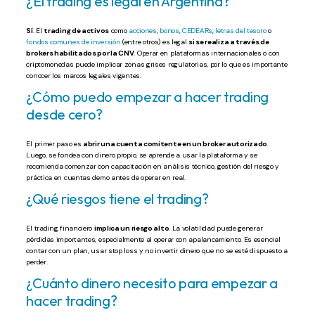
¿El trading es legal en Argentina?
Sí
. El
trading de activos
como
acciones
,
bonos
,
CEDEARs
,
letras del tesoro
o
fondos comunes de inversión
(entre otros) es legal
si se realiza a través de
brokers habilitados por la CNV
. Operar en plataformas internacionales o con
criptomonedas puede implicar zonas grises regulatorias, por lo que es importante
conocer los marcos legales vigentes.
¿Cómo puedo empezar a hacer trading
desde cero?
El primer paso es
abrir una cuenta comitente en un broker autorizado
.
Luego, se fondea con dinero propio, se aprende a usar la plataforma y se
recomienda comenzar con capacitación en análisis técnico, gestión del riesgo y
práctica en cuentas demo antes de operar en real.
¿Qué riesgos tiene el trading?
El trading financiero
implica un riesgo alto
. La volatilidad puede generar
pérdidas importantes, especialmente al operar con apalancamiento. Es esencial
contar con un plan, usar stop loss y no invertir dinero que no se esté dispuesto a
perder.
¿Cuánto dinero necesito para empezar a
hacer trading?