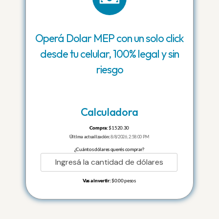
Operá Dolar MEP con un solo click
desde tu celular, 100% legal y sin
riesgo
Calculadora
Compra:
$
1520.30
Última actualización:
8/8/2026, 2:58:00 PM
¿Cuántos dólares querés comprar?
Vas a invertir:
$
0.00
pesos