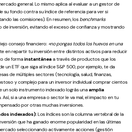
mercado general. Lo mismo aplica al evaluar a un gestor de
 su fondo contra su índice de referencia para ver si
ando las comisiones). En resumen, los
benchmarks
so de inversión, evitando el exceso de confianza y mostrando
iejo consejo financiero:
«no pongas todos los huevos en una
ste en repartir tu inversión entre distintos activos para reducir
esto de forma
instantánea
a través de productos que los
de un ETF que siga al índice S&P 500, por ejemplo, te da
s de múltiples sectores (tecnología, salud, finanzas,
stoso y complejo para un inversor individual comprar cientos
e un solo instrumento indexado lográs una
amplia
Así, si a una empresa o sector le va mal, el impacto en tu
ompensado por otras muchas inversiones.
ndos indexados):
Los índices son la columna vertebral de la
e inversión que ha ganado enorme popularidad en las últimas
l mercado seleccionando activamente acciones (gestión