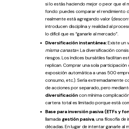
si lo estás haciendo mejor o peor que el 
fondo: puedes comparar el rendimiento de
realmente está agregando valor (descont
introducen disciplina y realidad al proce
lo difícil que es “ganarle al mercado”.
Diversificación instantánea:
Existe un v
misma canasta»
. La diversificación consi
riesgos. Los índices bursátiles facilitan 
replican. Comprar una sola participación 
exposición automática a unas 500 empresa
consumo, etc.). Sería extremadamente co
de acciones por separado, pero mediant
diversificación
con mínima complicación. 
cartera total es limitado porque está c
Base para inversión pasiva (ETFs y fo
llamada
gestión pasiva
, una filosofía d
décadas. En lugar de intentar ganarle a