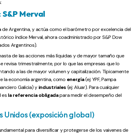
:
:
S&P Merval
lsa de Argentina, y actúa como el barómetro por excelencia del
histórico índice Merval, ahora coadministrado por S&P Dow
ados Argentinos).
canasta de las acciones más líquidas y de mayor tamaño que
e revisa trimestralmente, por lo que las empresas que lo
ntando a las de mayor volumen y capitalización. Típicamente
 de la economía argentina, como
energía
(ej: YPF, Pampa
anciero Galicia) y
industriales
(ej: Aluar). Para cualquier
l es
la referencia obligada
para medir el desempeño del
s Unidos (exposición global)
undamental para diversificar y protegerse de los vaivenes de