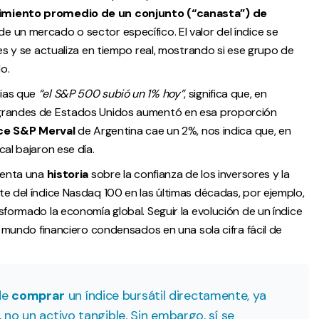
dimiento promedio de un conjunto (“canasta”) de
e un mercado o sector específico. El valor del índice se
nes y se actualiza en tiempo real, mostrando si ese grupo de
o.
cias que
“el S&P 500 subió un 1% hoy”
, significa que, en
 grandes de Estados Unidos aumentó en esa proporción
ce S&P Merval
de Argentina cae un 2%, nos indica que, en
al bajaron ese día.
cuenta una
historia
sobre la confianza de los inversores y la
e del índice Nasdaq 100 en las últimas décadas, por ejemplo,
sformado la economía global. Seguir la evolución de un índice
l mundo financiero condensados en una sola cifra fácil de
de
comprar
un índice bursátil directamente, ya
, no un activo tangible. Sin embargo, sí se