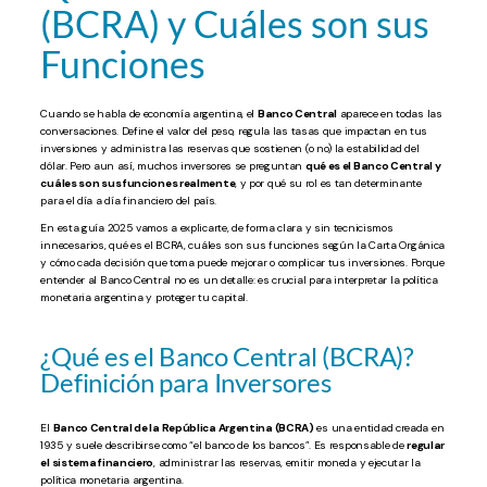
(BCRA) y Cuáles son sus
Funciones
Cuando se habla de economía argentina, el
Banco Central
aparece en todas las
conversaciones. Define el valor del peso, regula las tasas que impactan en tus
inversiones y administra las reservas que sostienen (o no) la estabilidad del
dólar. Pero aun así, muchos inversores se preguntan
qué es el Banco Central y
cuáles son sus funciones realmente
, y por qué su rol es tan determinante
para el día a día financiero del país.
En esta guía 2025 vamos a explicarte, de forma clara y sin tecnicismos
innecesarios, qué es el BCRA, cuáles son sus funciones según la Carta Orgánica
y cómo cada decisión que toma puede mejorar o complicar tus inversiones. Porque
entender al Banco Central no es un detalle: es crucial para interpretar la política
monetaria argentina y proteger tu capital.
¿Qué es el Banco Central (BCRA)?
Definición para Inversores
El
Banco Central de la República Argentina (BCRA)
es una entidad creada en
1935 y suele describirse como “el banco de los bancos”. Es responsable de
regular
el sistema financiero
, administrar las reservas, emitir moneda y ejecutar la
política monetaria argentina.