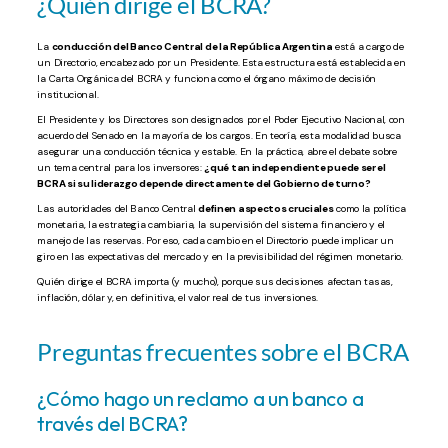
¿Quién dirige el BCRA?
La
conducción del Banco Central de la República Argentina
está a cargo de
un Directorio, encabezado por un Presidente. Esta estructura está establecida en
la Carta Orgánica del BCRA y funciona como el órgano máximo de decisión
institucional.
El Presidente y los Directores son designados por el Poder Ejecutivo Nacional, con
acuerdo del Senado en la mayoría de los cargos. En teoría, esta modalidad busca
asegurar una conducción técnica y estable. En la práctica, abre el debate sobre
un tema central para los inversores:
¿qué tan independiente puede ser el
BCRA si su liderazgo depende directamente del Gobierno de turno?
Las autoridades del Banco Central
definen aspectos cruciales
como la política
monetaria, la estrategia cambiaria, la supervisión del sistema financiero y el
manejo de las reservas. Por eso, cada cambio en el Directorio puede implicar un
giro en las expectativas del mercado y en la previsibilidad del régimen monetario.
Quién dirige el BCRA importa (y mucho), porque sus decisiones afectan tasas,
inflación, dólar y, en definitiva, el valor real de tus inversiones.
Preguntas frecuentes sobre el BCRA
¿Cómo hago un reclamo a un banco a
través del BCRA?