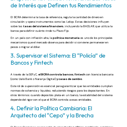
de Interés que Definen tus Rendimientos
El BCRA determina la tasa de referencia, regula la cantidad de dinero en
circulación y opera instrumentos como las Leliqs. Estas decisiones influyen
sobre las
tasas del sistema financiero
, incluyendo la BADLAR, que utiliza la
banca para definir cuánto rinde tu Plazo Fijo.
En un país con inflación alta, la
política monetaria
es uno de los principales
mecanismos que el mercado observa para decidir si conviene permanecer en
pesos o migrar al dólar.
3. Supervisar el Sistema: El “Policía” de
Bancos y Fintech
A través de la SEFyC,
el BCRA controla bancos
,
fintech
con licencia bancaria
(como Ualá Bank o Naranja Digital)
y casas de cambio
.
Este rol de supervisión es esencial para garantizar que las entidades cumplan
normas de solvencia y liquidez, reduciendo riesgos para los depositantes. En
otros términos: cuando depositás plata en un banco, la estabilidad del sistema
depende del rigor con el que el BCRA controla a esas entidades.
4. Definir la Política Cambiaria: El
Arquitecto del “Cepo” y la Brecha