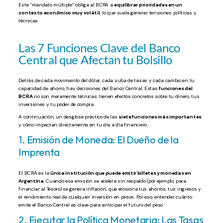
Este “mandato múltiple” obliga al BCRA a
equilibrar prioridades en un
contexto económico muy volátil
, lo que suele generar tensiones políticas y
técnicas.
Las 7 Funciones Clave del Banco
Central que Afectan tu Bolsillo
Detrás de cada movimiento del dólar, cada suba de tasas y cada cambio en tu
capacidad de ahorro, hay decisiones del Banco Central. Estas
funciones del
BCRA
no son meramente técnicas: tienen efectos concretos sobre tu dinero, tus
inversiones y tu poder de compra.
A continuación, un desglose práctico de las
siete funciones más importantes
y cómo impactan directamente en tu día a día financiero.
1. Emisión de Moneda: El Dueño de la
Imprenta
El BCRA es la
única institución que puede emitir billetes y monedas en
Argentina
. Cuando esa emisión se acelera sin respaldo (por ejemplo, para
financiar al Tesoro) se genera inflación, que erosiona tus ahorros, tus ingresos y
el rendimiento real de cualquier inversión en pesos. Por eso, entender cuánto
emite el Banco Central es clave para anticipar el futuro del peso.
2. Ejecutar la Política Monetaria: Las Tasas