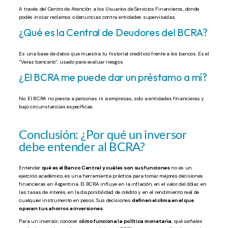
A través del Centro de Atención a los Usuarios de Servicios Financieros, donde
podés iniciar reclamos o denuncias contra entidades supervisadas.
¿Qué es la Central de Deudores del BCRA?
Es una base de datos que muestra tu historial crediticio frente a los bancos. Es el
“Veraz bancario”, usado para evaluar riesgos.
¿El BCRA me puede dar un préstamo a mí?
No. El BCRA no presta a personas ni a empresas, solo a entidades financieras y
bajo circunstancias específicas.
Conclusión: ¿Por qué un inversor
debe entender al BCRA?
Entender
qué es el Banco Central y cuáles son sus funciones
no es un
ejercicio académico, es una herramienta práctica para tomar mejores decisiones
financieras en Argentina. El BCRA influye en la inflación, en el valor del dólar, en
las tasas de interés, en la disponibilidad de crédito y en el rendimiento real de
cualquier instrumento en pesos. Sus decisiones
definen el clima en el que
operan tus ahorros e inversiones
.
Para un inversor, conocer
cómo funciona la política monetaria
, qué señales