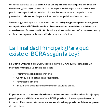
Un concepto clave es que
el BCRA es un organismo autárquico del Estado
Nacional
. ¿Qué significa esto? Que tiene personalidad jurídica y patrimonio
propio, con capacidad de decisión técnica. En teoría, esta autarquía busca
garantizar independencia para evitar presiones políticas de corto plazo.
Sin embargo, acá aparece la tensión central:
La ley exige independencia, pero
en la práctica el BCRA financia al Tesoro mediante emisión o adelantos
transitorios
. Esta contradicción histórica alimenta la desconfianza en el peso y
explica buena parte de la inestabilidad macroeconómica.
La Finalidad Principal: ¿Para qué
existe el BCRA según la Ley?
La
Carta Orgánica del BCRA
, especialmente su
Artículo 3
, establece un
mandato múltiple. Sus finalidades son:
Promover estabilidad monetaria.
Contribuir a la estabilidad financiera.
Favorecer el empleo.
Impulsar el desarrollo económico con equidad social.
El problema es que
estos objetivos pueden ser contradictorios
. Por ejemplo,
para lograr estabilidad monetaria, el BCRA puede subir tasas para frenar la
inflación. Pero tasas más altas encarecen el crédito y pueden enfriar el empleo en
el corto plazo.