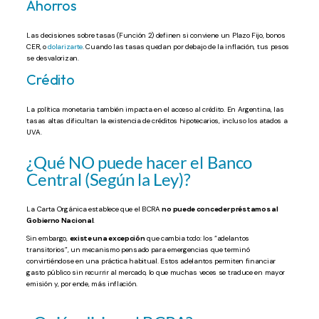
Ahorros
Las decisiones sobre tasas (Función 2) definen si conviene un Plazo Fijo, bonos
CER, o
dolarizarte
. Cuando las tasas quedan por debajo de la inflación, tus pesos
se desvalorizan.
Crédito
La política monetaria también impacta en el acceso al crédito. En Argentina, las
tasas altas dificultan la existencia de créditos hipotecarios, incluso los atados a
UVA.
¿Qué NO puede hacer el Banco
Central (Según la Ley)?
La Carta Orgánica establece que el BCRA
no puede conceder préstamos al
Gobierno Nacional
.
Sin embargo,
existe una excepción
que cambia todo: los “adelantos
transitorios”, un mecanismo pensado para emergencias que terminó
convirtiéndose en una práctica habitual. Estos adelantos permiten financiar
gasto público sin recurrir al mercado, lo que muchas veces se traduce en mayor
emisión y, por ende, más inflación.