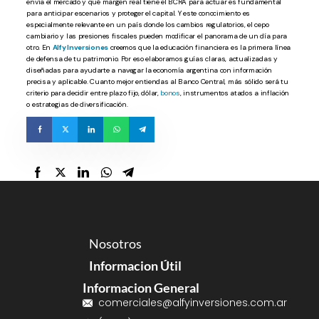
envía el mercado y qué margen real tiene el BCRA para actuar es fundamental
para anticipar escenarios y proteger el capital. Y este conocimiento es
especialmente relevante en un país donde los cambios regulatorios, el cepo
cambiario y las presiones fiscales pueden modificar el panorama de un día para
otro.
En
Alfy Inversiones
creemos que la educación financiera es la primera línea
de defensa de tu patrimonio. Por eso elaboramos guías claras, actualizadas y
diseñadas para ayudarte a navegar la economía argentina con información
precisa y aplicable. Cuanto mejor entiendas al Banco Central, más sólido será tu
criterio para decidir entre plazo fijo, dólar,
bonos
, instrumentos atados a inflación
o estrategias de diversificación.
Nosotros
Informacion Útil
Informacion General
comerciales@alfyinversiones.com.ar