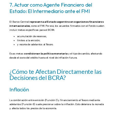
7. Actuar como Agente Financiero del
Estado: El Intermediario ante el FMI
El Banco Central
representa al Estado argentino en organismos financieros
internacionales
, como el FMI. Por eso, los acuerdos firmados con el Fondo suelen
incluir metas específicas para el BCRA:
acumulación de reservas,
límites a la emisión,
y recorte de adelantos al Tesoro.
Esas metas
condicionan la política monetaria
y el tipo de cambio, afectando
desde el costo del crédito hasta el nivel de inflación futura.
¿Cómo te Afectan Directamente las
Decisiones del BCRA?
Inflación
La combinación entre emisión (Función 1) y financiamiento al Tesoro mediante
adelantos (Función 6) suele presionar sobre la inflación. Esto deteriora la moneda
y afecta todos los precios de la economía.