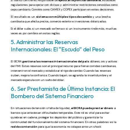
El Banco Central es responsable de
ejecutar la política cambiaria
, establecer
regulaciones para operar con divisas y administrar restricciones conocidas como
cepo cambiario. Comités como CAMEX y COPEX participan en estas decisiones.
El resultado es un
sistema con múltiples tipos de cambio
y una brecha
cambiaria que afecta precios, comercio exterior e inversiones dolarizadas.
Si el dólar sube, si un mercado se frena o si un instrumento rinde más, muchas
veces es por cambios en estas reglas.
5. Administrar las Reservas
Internacionales: El “Escudo” del Peso
El BCRA
gestiona las reservas internacionales del país
: dólares, oro y activos
del FMI. Estas reservas son el principal recurso para frenar corridas cambiarias,
intervenir en el mercado y estabilizar el tipo de cambio. Cuando las reservas
suben, mejora la confianza. Cuando bajan, se agranda la incertidumbre y el
mercado especula con un salto del dólar.
6. Ser Prestamista de Última Instancia: El
Bombero del Sistema Financiero
En situaciones de tensión o falta de liquidez,
el BCRA puede prestar dinero
a
bancos que atraviesan dificultades temporales. Este rol es vital para evitar
quiebras en cadena, proteger los depósitos del público y garantizar la
continuidad del funcionamiento del sistema financiero. En otras palabras: es la
red de contención
para que la economía no colapse ante un shock.