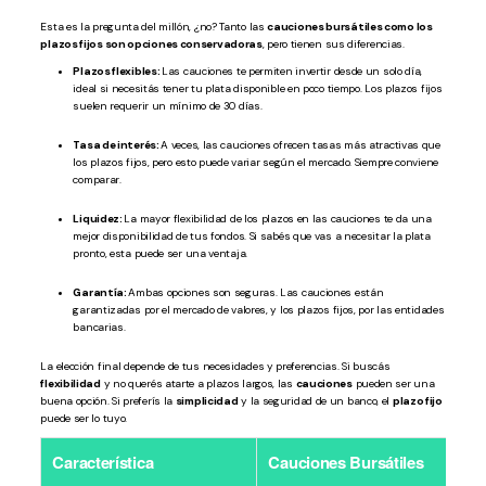
Esta es la pregunta del millón, ¿no? Tanto las
cauciones bursátiles como los
plazos fijos son opciones conservadoras
, pero tienen sus diferencias.
Plazos flexibles:
Las cauciones te permiten invertir desde un solo día,
ideal si necesitás tener tu plata disponible en poco tiempo. Los plazos fijos
suelen requerir un mínimo de 30 días.
Tasa de interés:
A veces, las cauciones ofrecen tasas más atractivas que
los plazos fijos, pero esto puede variar según el mercado. Siempre conviene
comparar.
Liquidez:
La mayor flexibilidad de los plazos en las cauciones te da una
mejor disponibilidad de tus fondos. Si sabés que vas a necesitar la plata
pronto, esta puede ser una ventaja.
Garantía:
Ambas opciones son seguras. Las cauciones están
garantizadas por el mercado de valores, y los plazos fijos, por las entidades
bancarias.
La elección final depende de tus necesidades y preferencias. Si buscás
flexibilidad
y no querés atarte a plazos largos, las
cauciones
pueden ser una
buena opción. Si preferís la
simplicidad
y la seguridad de un banco, el
plazo fijo
puede ser lo tuyo.
Característica
Cauciones Bursátiles