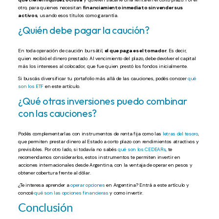
otro, para quienes necesitan
financiamiento inmediato sin vender sus
activos
, usando esos títulos como garantía.
¿Quién debe pagar la caución?
En toda operación de caución bursátil,
el que paga es el tomador
. Es decir,
quien recibió el dinero prestado. Al vencimiento del plazo, debe devolver el capital
más los intereses al colocador, que fue quien prestó los fondos inicialmente.
Si buscás diversificar tu portafolio más allá de las cauciones, podés conocer
qué
son los ETF
en este artículo.
¿Qué otras inversiones puedo combinar
con las cauciones?
Podés complementarlas con instrumentos de renta fija como las
letras del tesoro
,
que permiten prestar dinero al Estado a corto plazo con rendimientos atractivos y
previsibles. Por otro lado, si todavía no sabés
qué son los CEDEARs
, te
recomendamos considerarlos, estos instrumentos te permiten invertir en
acciones internacionales desde Argentina, con la ventaja de operar en pesos y
obtener cobertura frente al dólar.
¿Te interesa aprender a
operar opciones
en Argentina? Entrá a este artículo y
conocé
qué son las opciones financieras
y como invertir.
Conclusión