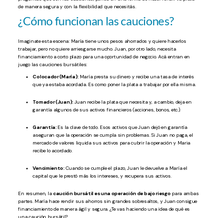
de manera segura y con la flexibilidad que necesitás.
¿Cómo funcionan las cauciones?
Imaginate esta escena: María tiene unos pesos ahorrados y quiere hacerlos
trabajar, pero no quiere arriesgarse mucho. Juan, por otro lado, necesita
financiamiento a corto plazo para una oportunidad de negocio. Acá entran en
juego las cauciones bursátiles:
Colocador (María):
María presta su dinero y recibe una tasa de interés
que ya estaba acordada. Es como poner la plata a trabajar por ella misma.
Tomador (Juan):
Juan recibe la plata que necesita y, a cambio, deja en
garantía algunos de sus activos financieros (acciones, bonos, etc.).
Garantía:
Es la clave de todo. Esos activos que Juan dejó en garantía
aseguran que la operación se cumpla sin problemas. Si Juan no paga, el
mercado de valores liquida sus activos para cubrir la operación y Maria
recibe lo acordado.
Vencimiento:
Cuando se cumple el plazo, Juan le devuelve a María el
capital que le prestó más los intereses, y recupera sus activos.
En resumen, la
caución bursátil es una operación de bajo riesgo
para ambas
partes. María hace rendir sus ahorros sin grandes sobresaltos, y Juan consigue
financiamiento de manera ágil y segura. ¿Te vas haciendo una idea de qué es
una caución bursátil?