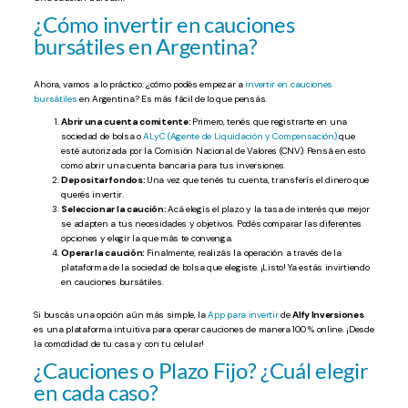
¿Cómo invertir en cauciones
bursátiles en Argentina?
Ahora, vamos a lo práctico: ¿cómo podés empezar a
invertir en cauciones
bursátiles
en Argentina? Es más fácil de lo que pensás.
Abrir una cuenta comitente:
Primero, tenés que registrarte en una
sociedad de bolsa o
ALyC (Agente de Liquidación y Compensación)
que
esté autorizada por la Comisión Nacional de Valores (CNV). Pensá en esto
como abrir una cuenta bancaria para tus inversiones.
Depositar fondos:
Una vez que tenés tu cuenta, transferís el dinero que
querés invertir.
Seleccionar la caución:
Acá elegís el plazo y la tasa de interés que mejor
se adapten a tus necesidades y objetivos. Podés comparar las diferentes
opciones y elegir la que más te convenga.
Operar la caución:
Finalmente, realizás la operación a través de la
plataforma de la sociedad de bolsa que elegiste. ¡Listo! Ya estás invirtiendo
en cauciones bursátiles.
Si buscás una opción aún más simple, la
App para invertir
de
Alfy Inversiones
es una plataforma intuitiva para operar cauciones de manera 100 % online. ¡Desde
la comodidad de tu casa y con tu celular!
¿Cauciones o Plazo Fijo? ¿Cuál elegir
en cada caso?