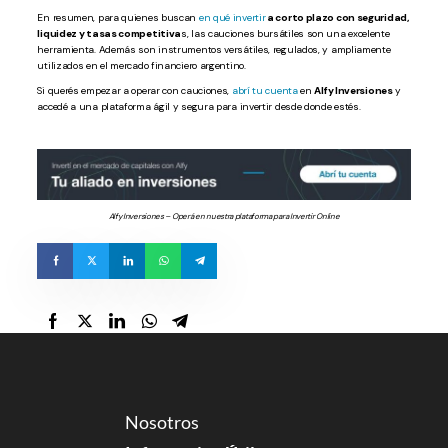
En resumen, para quienes buscan
en qué invertir
a corto plazo con seguridad,
liquidez y tasas competitiva
s, las cauciones bursátiles son una excelente
herramienta. Además son instrumentos versátiles, regulados, y ampliamente
utilizados en el mercado financiero argentino.
Si querés empezar a operar con cauciones,
abrí tu cuenta
en
Alfy Inversiones
y
accedé a una plataforma ágil y segura para invertir desde donde estés.
Alfy Inversiones – Operá en nuestra plataforma para Invertir Online
Nosotros