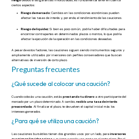
riesgo
debido a las garantías involucradas, es fundamental tener en cuenta
ciertos aspectos:
Riesgo de mercado:
Cambios en las condiciones económicas pueden
afectar las tasas de interés y, por ende, el rendimiento de las cauciones.
Riesgo de liquidez:
Si bien es poco común, podría haber dificultades para
encontrar contrapartes en determinados plazos o montos, lo que podría
afectar la ejecución de la operación en las condiciones deseadas.
A pesar de estos factores, las cauciones siguen siendo instrumentos seguros y
ampliamente utilizados por inversores con perfiles conservadores que buscan
alternativas de inversión de corto plazo.
Preguntas frecuentes
¿Qué sucede al colocar una caución?
Cuando colocás una caución, estás
prestando tu dinero
a otro participante del
mercado por un plazo determinado. A cambio,
recibís una tasa de interés
preacordada
. Al finalizar el plazo, te devuelven el capital inicial más los
intereses generados.
¿Para qué se utiliza una caución?
Las cauciones bursátiles tienen dos grandes usos: por un lado, para
inversores
que tienen liquidez ociosa
y quieren sacarle una renta en el corto plazo. Por el