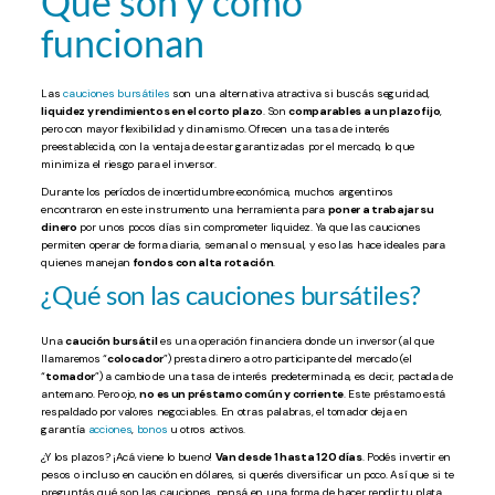
Qué son y cómo
funcionan
Las
cauciones bursátiles
son una alternativa atractiva si buscás seguridad,
liquidez y rendimientos en el corto plazo
. Son
comparables a un plazo fijo
,
pero con mayor flexibilidad y dinamismo. Ofrecen una tasa de interés
preestablecida, con la ventaja de estar garantizadas por el mercado, lo que
minimiza el riesgo para el inversor.
Durante los períodos de incertidumbre económica, muchos argentinos
encontraron en este instrumento una herramienta para
poner a trabajar su
dinero
por unos pocos días sin comprometer liquidez. Ya que las cauciones
permiten operar de forma diaria, semanal o mensual, y eso las hace ideales para
quienes manejan
fondos con alta rotación
.
¿Qué son las cauciones bursátiles?
Una
caución bursátil
es una operación financiera donde un inversor (al que
llamaremos “
colocador
”) presta dinero a otro participante del mercado (el
“
tomador
”) a cambio de una tasa de interés predeterminada, es decir, pactada de
antemano. Pero ojo,
no es un préstamo común y corriente
. Este préstamo está
respaldado por valores negociables. En otras palabras, el tomador deja en
garantía
acciones
,
bonos
u otros activos.
¿Y los plazos? ¡Acá viene lo bueno!
Van desde 1 hasta 120 días
. Podés invertir en
pesos o incluso en caución en dólares, si querés diversificar un poco. Así que si te
preguntás qué son las cauciones, pensá en una forma de hacer rendir tu plata