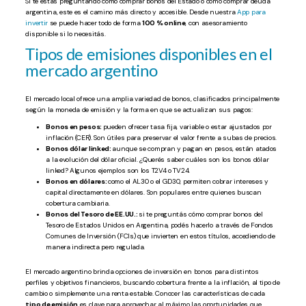
Si te estás preguntando cómo comprar bonos del Estado o cómo comprar deuda
argentina, este es el camino más directo y accesible. Desde nuestra
App para
invertir
se puede hacer todo de forma
100 % online
, con asesoramiento
disponible si lo necesitás.
Tipos de emisiones disponibles en el
mercado argentino
El mercado local ofrece una amplia variedad de bonos, clasificados principalmente
según la moneda de emisión y la forma en que se actualizan sus pagos:
Bonos en pesos:
pueden ofrecer tasa fija, variable o estar ajustados por
inflación (CER). Son útiles para preservar el valor frente a subas de precios.
Bonos dólar linked:
aunque se compran y pagan en pesos, están atados
a la evolución del dólar oficial. ¿Querés saber cuáles son los bonos dólar
linked? Algunos ejemplos son los T2V4 o TV24.
Bonos en dólares:
como el AL30 o el GD30, permiten cobrar intereses y
capital directamente en dólares. Son populares entre quienes buscan
cobertura cambiaria.
Bonos del Tesoro de EE.UU.:
si te preguntás cómo comprar bonos del
Tesoro de Estados Unidos en Argentina, podés hacerlo a través de Fondos
Comunes de Inversión (FCIs) que invierten en estos títulos, accediendo de
manera indirecta pero regulada.
El mercado argentino brinda opciones de inversión en bonos para distintos
perfiles y objetivos financieros, buscando cobertura frente a la inflación, al tipo de
cambio o simplemente una renta estable. Conocer las características de cada
tipo de emisión
es clave para aprovechar al máximo las oportunidades que