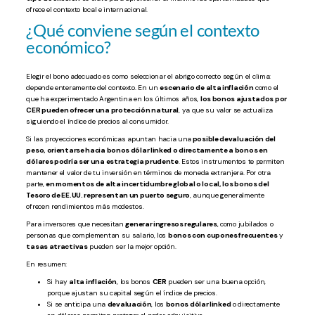
ofrece el contexto local e internacional.
¿Qué conviene según el contexto
económico?
Elegir el bono adecuado es como seleccionar el abrigo correcto según el clima:
depende enteramente del contexto. En un
escenario de alta inflación
como el
que ha experimentado Argentina en los últimos años,
los bonos ajustados por
CER pueden ofrecer una protección natural
, ya que su valor se actualiza
siguiendo el índice de precios al consumidor.
Si las proyecciones económicas apuntan hacia una
posible devaluación del
peso, orientarse hacia bonos dólar linked o directamente a bonos en
dólares podría ser una estrategia prudente
. Estos instrumentos te permiten
mantener el valor de tu inversión en términos de moneda extranjera. Por otra
parte,
en momentos de alta incertidumbre global o local, los bonos del
Tesoro de EE.UU. representan un puerto seguro
, aunque generalmente
ofrecen rendimientos más modestos.
Para inversores que necesitan
generar ingresos regulares
, como jubilados o
personas que complementan su salario, los
bonos con cupones frecuentes
y
tasas atractivas
pueden ser la mejor opción.
En resumen:
Si hay
alta inflación
, los bonos
CER
pueden ser una buena opción,
porque ajustan su capital según el índice de precios.
Si se anticipa una
devaluación
, los
bonos dólar linked
o directamente