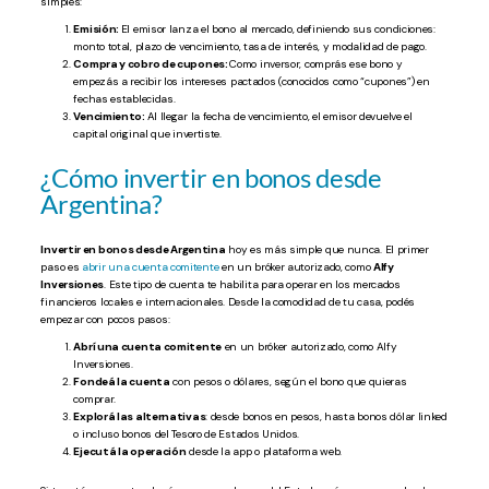
simples:
Emisión:
El emisor lanza el bono al mercado, definiendo sus condiciones:
monto total, plazo de vencimiento, tasa de interés, y modalidad de pago.
Compra y cobro de cupones:
Como inversor, comprás ese bono y
empezás a recibir los intereses pactados (conocidos como “cupones”) en
fechas establecidas.
Vencimiento:
Al llegar la fecha de vencimiento, el emisor devuelve el
capital original que invertiste.
¿Cómo invertir en bonos desde
Argentina?
Invertir en bonos desde Argentina
hoy es más simple que nunca. El primer
paso es
abrir una cuenta comitente
en un bróker autorizado, como
Alfy
Inversiones
. Este tipo de cuenta te habilita para operar en los mercados
financieros locales e internacionales. Desde la comodidad de tu casa, podés
empezar con pocos pasos:
Abrí una cuenta comitente
en un bróker autorizado, como Alfy
Inversiones.
Fondeá la cuenta
con pesos o dólares, según el bono que quieras
comprar.
Explorá las alternativas
: desde bonos en pesos, hasta bonos dólar linked
o incluso bonos del Tesoro de Estados Unidos.
Ejecutá la operación
desde la app o plataforma web.