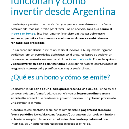
funcionan y cómo
invertir desde Argentina
Imaginá que prestás dinero a alguien y te promete devolvértelo en una fecha
determinada, más un interés por el favor. Eso, en esencia,
es lo que ocurre al
invertir en bonos
. Este instrumento financiero, emitido por gobiernos o
empresas,
permite a los inversores colocar su dinero a cambio de una
rentabilidad predecible
.
En un escenario donde la inflación, la devaluación o la búsqueda de ingresos
periódicos forman parte de las decisiones cotidianas, los bonos se posicionan
como una herramienta valiosa cuando buscás
en qué invertir
. Entender
qué son
y cómo invertir en bonos en Argentina
puede abrirte nuevas oportunidades de
resguardar tu capital
y planificar con mayor previsibilidad.
¿Qué es un bono y cómo se emite?
Básicamente,
un bono es un título que representa una deuda
. Pensá en ello
como un préstamo formalizado: vos, como inversor,
le prestas dinero a una
entidad
(el emisor), que puede ser el gobierno nacional, un gobierno provincial o
una compañía privada.
A cambio de ese préstamo, el emisor se compromete a
pagarte intereses de
forma periódica
(conocidos como “cupones”) durante un tiempo determinado y,
al finalizar ese plazo (al vencimiento), a
devolverte el capital inicial
que
invertiste. Es un acuerdo con reglas claras desde el principio.