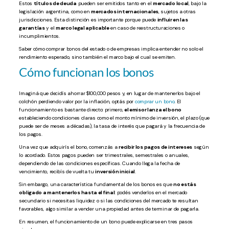
Estos
títulos de deuda
pueden ser emitidos tanto en el
mercado local
, bajo la
legislación argentina, como en
mercados internacionales
, sujetos a otras
jurisdicciones. Esta distinción es importante porque puede
influir en las
garantías
y el
marco legal aplicable
en caso de reestructuraciones o
incumplimientos.
Saber cómo comprar bonos del estado o de empresas implica entender no solo el
rendimiento esperado, sino también el marco bajo el cual se emiten.
Cómo funcionan los bonos
Imaginá que decidís ahorrar $100,000 pesos y, en lugar de mantenerlos bajo el
colchón perdiendo valor por la inflación, optás por
comprar un bono
. El
funcionamiento es bastante directo: primero,
el emisor lanza el bono
estableciendo condiciones claras como el monto mínimo de inversión, el plazo (que
puede ser de meses a décadas), la tasa de interés que pagará y la frecuencia de
los pagos.
Una vez que adquirís el bono, comenzás a
recibir los pagos de intereses
según
lo acordado. Estos pagos pueden ser trimestrales, semestrales o anuales,
dependiendo de las condiciones específicas. Cuando llega la fecha de
vencimiento, recibís de vuelta tu
inversión inicial
.
Sin embargo, una característica fundamental de los bonos es que
no estás
obligado a mantenerlos hasta el final
: podés venderlos en el mercado
secundario si necesitas liquidez o si las condiciones del mercado te resultan
favorables, algo similar a vender una propiedad antes de terminar de pagarla.
En resumen, el funcionamiento de un bono puede explicarse en tres pasos