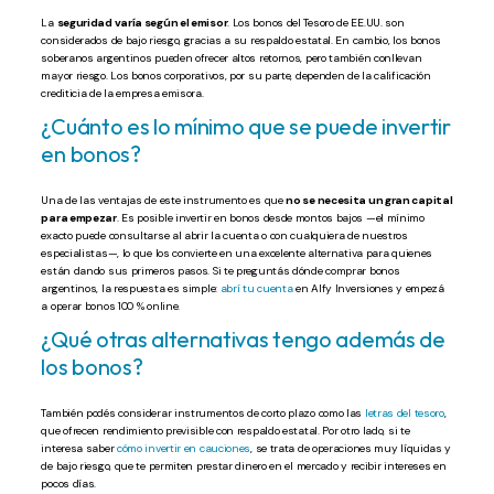
La
seguridad varía según el emisor
. Los bonos del Tesoro de EE.UU. son
considerados de bajo riesgo, gracias a su respaldo estatal. En cambio, los bonos
soberanos argentinos pueden ofrecer altos retornos, pero también conllevan
mayor riesgo. Los bonos corporativos, por su parte, dependen de la calificación
crediticia de la empresa emisora.
¿Cuánto es lo mínimo que se puede invertir
en bonos?
Una de las ventajas de este instrumento es que
no se necesita un gran capital
para empezar
. Es posible invertir en bonos desde montos bajos —el mínimo
exacto puede consultarse al abrir la cuenta o con cualquiera de nuestros
especialistas—, lo que los convierte en una excelente alternativa para quienes
están dando sus primeros pasos. Si te preguntás dónde comprar bonos
argentinos, la respuesta es simple:
abrí tu cuenta
en Alfy Inversiones y empezá
a operar bonos 100 % online.
¿Qué otras alternativas tengo además de
los bonos?
También podés considerar instrumentos de corto plazo como las
letras del tesoro
,
que ofrecen rendimiento previsible con respaldo estatal. Por otro lado, si te
interesa saber
cómo invertir en cauciones
, se trata de operaciones muy líquidas y
de bajo riesgo, que te permiten prestar dinero en el mercado y recibir intereses en
pocos días.