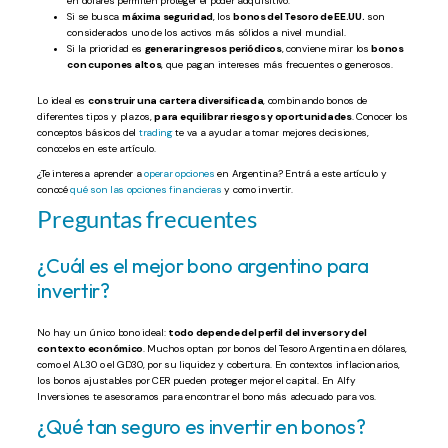
en dólares permiten proteger el poder adquisitivo.
Si se busca
máxima seguridad
, los
bonos del Tesoro de EE.UU.
son
considerados uno de los activos más sólidos a nivel mundial.
Si la prioridad es
generar ingresos periódicos
, conviene mirar los
bonos
con cupones altos
, que pagan intereses más frecuentes o generosos.
Lo ideal es
construir una cartera diversificada
, combinando bonos de
diferentes tipos y plazos,
para equilibrar riesgos y oportunidades
. Conocer los
conceptos básicos del
trading
te va a ayudar a tomar mejores decisiones,
conocelos en este artículo.
¿Te interesa aprender a
operar opciones
en Argentina? Entrá a este artículo y
conocé
qué son las opciones financieras
y como invertir.
Preguntas frecuentes
¿Cuál es el mejor bono argentino para
invertir?
No hay un único bono ideal:
todo depende del perfil del inversor y del
contexto económico
. Muchos optan por bonos del Tesoro Argentina en dólares,
como el AL30 o el GD30, por su liquidez y cobertura. En contextos inflacionarios,
los bonos ajustables por CER pueden proteger mejor el capital. En Alfy
Inversiones te asesoramos para encontrar el bono más adecuado para vos.
¿Qué tan seguro es invertir en bonos?