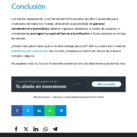
Conclusión
Los bonos representan una herramienta financiera versátil y accesible para
inversores de todos los niveles, ofreciendo la posibilidad de
generar
rendimientos previsibles
, obtener ingresos periódicos a través de cupones, o
simplemente
proteger tu capital frente a la inflación
o fluctuaciones en el tipo
de cambio.
¿Estás listo para hacer que tu dinero trabaje para vos? Abrí tu cuenta en nuestra
plataforma de inversiones
hoy mismo y empezá a invertir en bonos de manera
simple y segura.
No esperes más, tu futuro financiero comienza con las decisiones que tomás hoy.
Alfy Inversiones – Operá en nuestra plataforma para Invertir Online